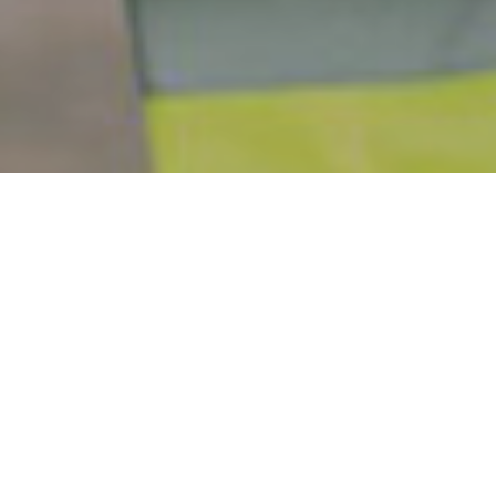
ÎN CÂȚIVA PAȘI SIMPLI POȚI SĂ